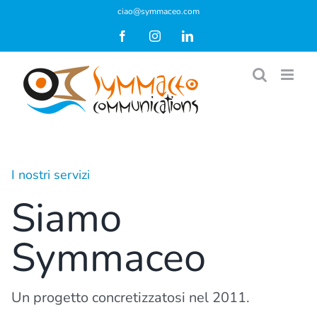
Salta
ciao@symmaceo.com
al
Facebook
Instagram
LinkedIn
contenuto
I nostri servizi
Siamo
Symmaceo
Un progetto concretizzatosi nel 2011.