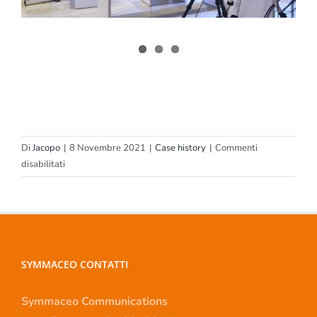
Di
Jacopo
|
8 Novembre 2021
|
Case history
|
Commenti
su
disabilitati
BlueMed
SYMMACEO CONTATTI
Symmaceo Communications